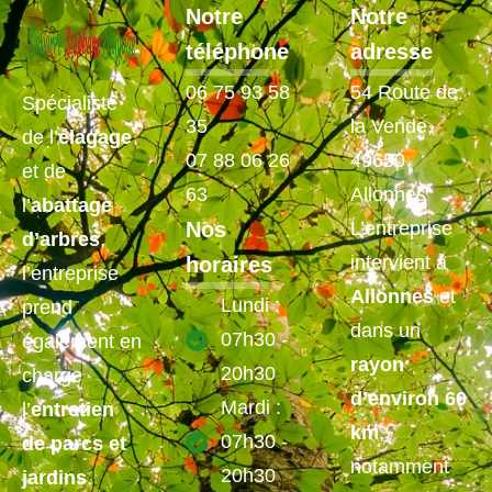
Notre
Notre
téléphone
adresse
06 75 93 58
54 Route de
Spécialiste
35
la Vende,
de l’
élagage
07 88 06 26
49650
et de
63
Allonnes
l’
abattage
Nos
L’entreprise
d’arbres
,
intervient à
horaires
l’entreprise
Allonnes
et
Lundi :
prend
dans un
07h30 -
également en
rayon
20h30
charge
d’environ 60
Mardi :
l’
entretien
km
,
07h30 -
de parcs et
notamment
20h30
jardins
.