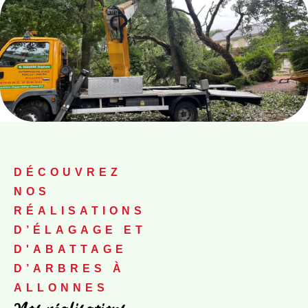
DÉCOUVREZ
NOS
RÉALISATIONS
D’ÉLAGAGE ET
D'ABATTAGE
D’ARBRES À
ALLONNES