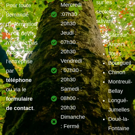
sur les
Mercredi
Pour toute
secteurs
:07h30 -
demande
suivants :
20h30
d’information
Jeudi :
ou de devis,
Saumur
07h30 -
n’hésitez pas
Angers
20h30
à contacter
Tours
Vendredi
l’entreprise
Bourgueil
: 07h30 -
par
Chinon
20h30
téléphone
Montreuil-
Samedi :
ou via le
Bellay
08h00 -
formulaire
Longué-
20h30
de contact
.
Jumelles
Dimanche
Doué-la-
: Fermé
Fontaine